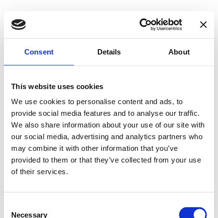
Skip
Find et billigt lån på Find-
to
content
Lån.dk
Consent
Details
About
Find et billigt lån der passer dig
Lån dine penge det bedste sted.
This website uses cookies
We use cookies to personalise content and ads, to
Primary Menu
provide social media features and to analyse our traffic.
Find billigt lån
We also share information about your use of our site with
Lånebevis
our social media, advertising and analytics partners who
Hvad er ÅOP?
Kredit kort
may combine it with other information that you’ve
Er du i RKI?
provided to them or that they’ve collected from your use
Billig internet
of their services.
Om os
Kontakt os
Privatlivspolitik
Consent
Primary Menu
Necessary
Selection