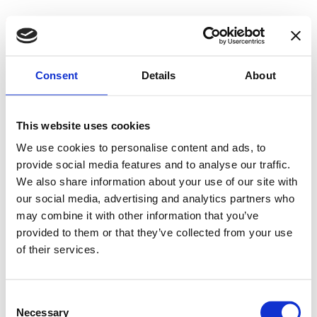
Skip
Find et billigt lån på Find-
to
content
Lån.dk
Consent
Details
About
Find et billigt lån der passer dig
Lån dine penge det bedste sted.
This website uses cookies
We use cookies to personalise content and ads, to
Primary Menu
provide social media features and to analyse our traffic.
Find billigt lån
We also share information about your use of our site with
Lånebevis
our social media, advertising and analytics partners who
Hvad er ÅOP?
Kredit kort
may combine it with other information that you’ve
Er du i RKI?
provided to them or that they’ve collected from your use
Billig internet
of their services.
Om os
Kontakt os
Privatlivspolitik
Consent
Primary Menu
Necessary
Selection