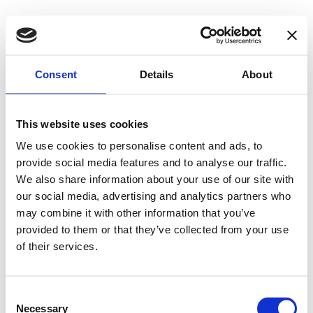
Skip
Find et billigt lån på Find-
to
content
Lån.dk
Consent
Details
About
Find et billigt lån der passer dig
Lån dine penge det bedste sted.
This website uses cookies
We use cookies to personalise content and ads, to
Primary Menu
provide social media features and to analyse our traffic.
Find billigt lån
We also share information about your use of our site with
Lånebevis
our social media, advertising and analytics partners who
Hvad er ÅOP?
Kredit kort
may combine it with other information that you’ve
Er du i RKI?
provided to them or that they’ve collected from your use
Billig internet
of their services.
Om os
Kontakt os
Privatlivspolitik
Consent
Primary Menu
Necessary
Selection