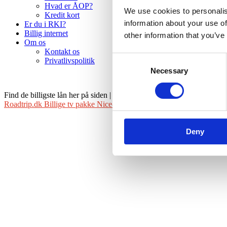
Hvad er ÅOP?
We use cookies to personalis
Kredit kort
information about your use of
Er du i RKI?
Billig internet
other information that you’ve
Om os
Kontakt os
Consent
Privatlivspolitik
Necessary
Selection
Find de billigste lån her på siden
|
WordPress Theme:
AccessPress Ba
Roadtrip.dk
Billige tv pakke
Nice-laan.com
Sikker nethandel
Deny