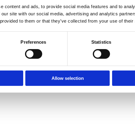
e content and ads, to provide social media features and to analy
 our site with our social media, advertising and analytics partn
 provided to them or that they’ve collected from your use of their
Preferences
Statistics
sic
Find-lån.dk, 8800 Viborg, kontakt@find-lån.dk find det rette lån eller kviklån
Allow selection