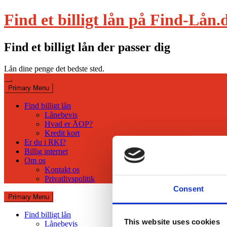
Skip
Find et billigt lån på Find-Lån.
to
content
Find et billigt lån der passer dig
Lån dine penge det bedste sted.
Primary Menu
Find billigt lån
Lånebevis
Hvad er ÅOP?
Kredit kort
Er du i RKI?
Billig internet
Om os
Kontakt os
Privatlivspolitik
Consent
Primary Menu
Find billigt lån
This website uses cookies
Lånebevis