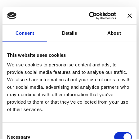
Skip
Find et billigt lån på Find-
to
content
Lån.dk
Consent
Details
About
Find et billigt lån der passer dig
Lån dine penge det bedste sted.
This website uses cookies
We use cookies to personalise content and ads, to
Primary Menu
provide social media features and to analyse our traffic.
Find billigt lån
We also share information about your use of our site with
Lånebevis
our social media, advertising and analytics partners who
Hvad er ÅOP?
Kredit kort
may combine it with other information that you’ve
Er du i RKI?
provided to them or that they’ve collected from your use
Billig internet
of their services.
Om os
Kontakt os
Privatlivspolitik
Consent
Primary Menu
Necessary
Selection