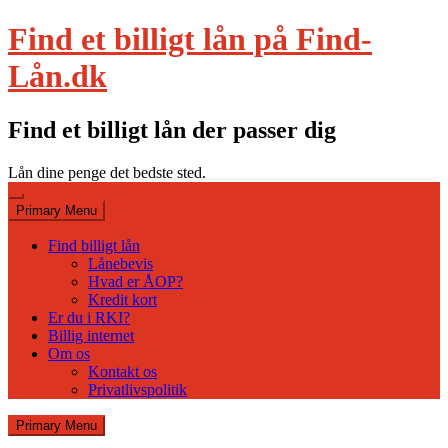
Skip
Find et billigt lån på Find-
to
content
Lån.dk
Find et billigt lån der passer dig
Lån dine penge det bedste sted.
Primary Menu
Find billigt lån
Lånebevis
Hvad er ÅOP?
Kredit kort
Er du i RKI?
Billig internet
Om os
Kontakt os
Privatlivspolitik
Primary Menu