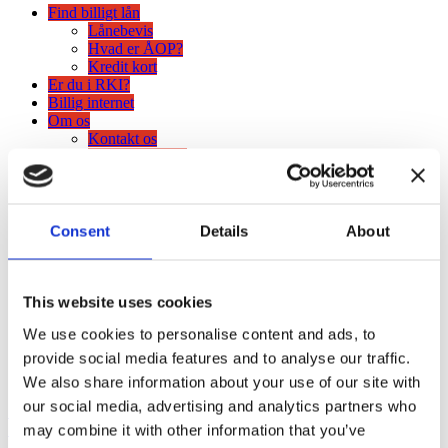
Find billigt lån
Lånebevis
Hvad er ÅOP?
Kredit kort
Er du i RKI?
Billig internet
Om os
Kontakt os
Privatlivspolitik
digitest
Consent
Details
About
This website uses cookies
We use cookies to personalise content and ads, to
provide social media features and to analyse our traffic.
We also share information about your use of our site with
our social media, advertising and analytics partners who
Share on Facebook
Share
Share on Twitter
Tweet
may combine it with other information that you’ve
Share on LinkedIn
Share