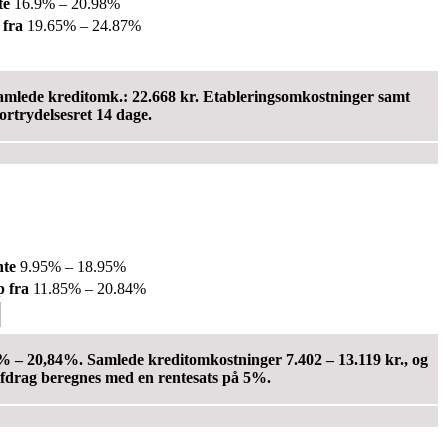
te
16.9% – 20.98%
 fra
19.65% – 24.87%
 Samlede kreditomk.: 22.668 kr. Etableringsomkostninger samt
ortrydelsesret 14 dage.
nte
9.95% – 18.95%
 fra
11.85% – 20.84%
85% – 20,84%. Samlede kreditomkostninger 7.402 – 13.119 kr., og
 afdrag beregnes med en rentesats på 5%.