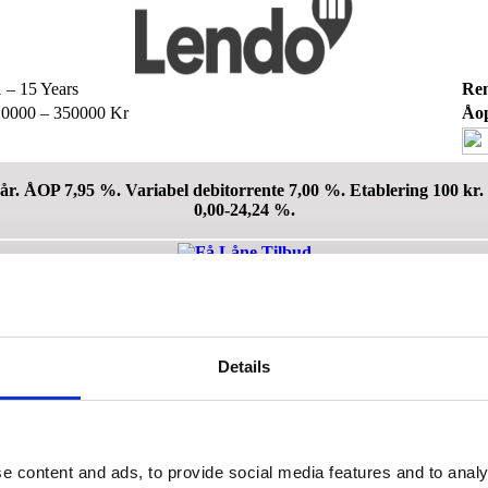
 – 15 Years
Re
0000 – 350000 Kr
Åop
år. ÅOP 7,95 %. Variabel debitorrente 7,00 %. Etablering 100 kr. 
0,00-24,24 %.
Details
 – 102 Months
Ren
000 – 150000 Kr
Åop
e content and ads, to provide social media features and to analy
 22,92%. Mdl. ydelse: 908 kr. Samlet tilbagebetaling: 76.270 kr.