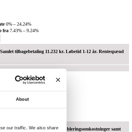
nte
0% – 24.24%
 fra
7.43% – 9.24%
Samlet tilbagebetaling 11.232 kr. Løbetid 1-12 år. Rentespænd
About
te
16.9% – 20.98%
 fra
19.65% – 24.87%
se our traffic. We also share
 Samlede kreditomk.: 36.270 kr. Etableringsomkostninger samt