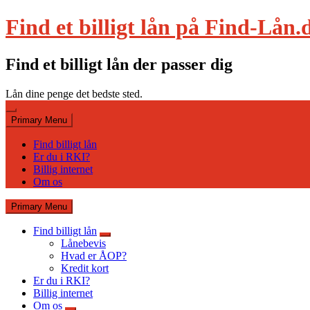
Skip
Find et billigt lån på Find-Lån.
to
content
Find et billigt lån der passer dig
Lån dine penge det bedste sted.
Primary Menu
Find billigt lån
Er du i RKI?
Billig internet
Om os
Primary Menu
Find billigt lån
Lånebevis
Hvad er ÅOP?
Kredit kort
Er du i RKI?
Billig internet
Om os