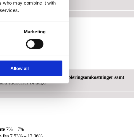
ortrydelsesret 14 dage.
ers who may combine it with
 services.
Marketing
te
16.9% – 20.98%
 fra
19.65% – 24.87%
Allow all
 Samlede kreditomk.: 9.067 kr. Etableringsomkostninger samt
ortrydelsesret 14 dage.
nte
7% – 7%
 fra
7.53% – 12.36%