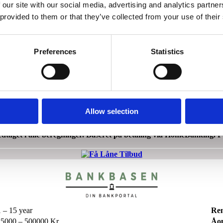
dtaget i alle beregninger. Baseret på betaling via HomeBanking. F
 our site with our social media, advertising and analytics partn
 provided to them or that they’ve collected from your use of their
Preferences
Statistics
 – 102 Months
Ren
000 – 150000 Kr
Åop
Allow selection
: 22,92%. Mdl. ydelse: 227 kr. Samlet tilbagebetaling: 19.067 kr.
dtaget i alle beregninger. Baseret på betaling via HomeBanking. F
 – 15 year
Re
5000 – 500000 Kr
Åop