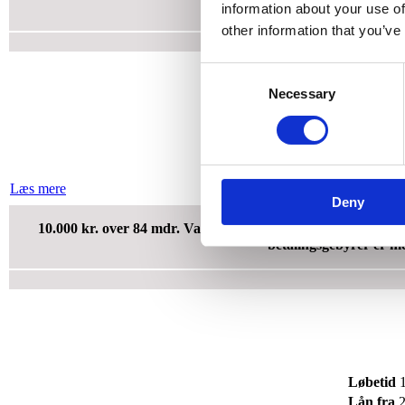
betalingsgebyrer er me
information about your use of
other information that you’ve
Consent
Necessary
Selection
Løbetid
36
Lån fra
10
Læs mere
Deny
10.000 kr. over 84 mdr. Variabel debitorrente: 19,56%. ÅOP
betalingsgebyrer er me
Løbetid
1
Lån fra
2